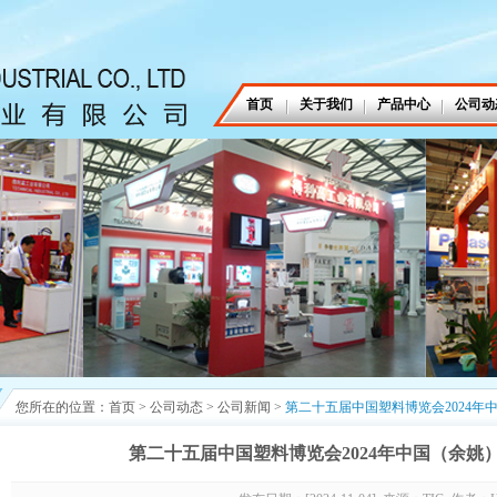
首页
关于我们
产品中心
公司动
您所在的位置：
首页
>
公司动态
>
公司新闻
>
第二十五届中国塑料博览会2024年
第二十五届中国塑料博览会2024年中国（余姚